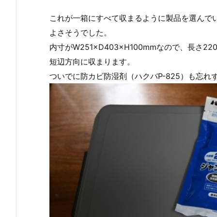
これが一箱にすべて収まるように製品を選んでいく
よさそうでした。
内寸がW251×D403×H100mmなので、長さ220mmのN
短辺方向に収まります。
ついでに防カビ防湿剤（ハクバP-825）も忘れ