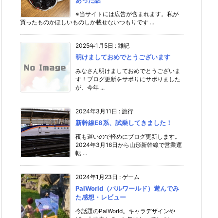
あった話
※当サイトには広告が含まれます。私が
買ったものかほしいものしか載せないつもりです ...
2025年1月5日
:
雑記
明けましておめでとうございます
みなさん明けましておめでとうございま
す！ブログ更新をサボりにサボりました
が、今年 ...
2024年3月11日
:
旅行
新幹線E8系、試乗してきました！
夜も遅いので軽めにブログ更新します。
2024年3月16日から山形新幹線で営業運
転 ...
2024年1月23日
:
ゲーム
PalWorld（パルワールド）遊んでみ
た感想・レビュー
今話題のPalWorld。キャラデザインや