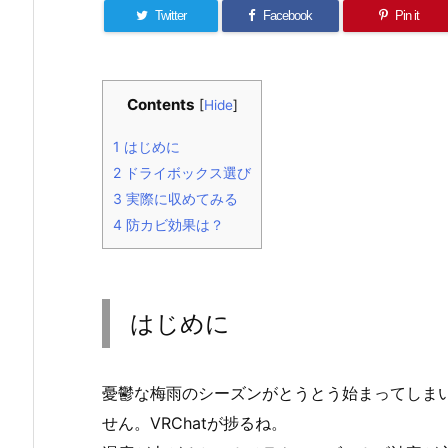
Twitter
Facebook
Pin it
Contents
[
Hide
]
1
はじめに
2
ドライボックス選び
3
実際に収めてみる
4
防カビ効果は？
はじめに
憂鬱な梅雨のシーズンがとうとう始まってしま
せん。VRChatが捗るね。